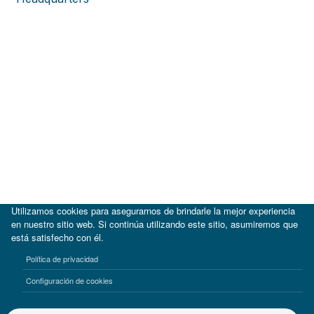
Utilizamos cookies para asegurarnos de brindarle la mejor experiencia
en nuestro sitio web. Si continúa utilizando este sitio, asumiremos que
está satisfecho con él.
|
BID
BID Lab
Política de privacidad
Términos de uso
Aviso de privacidad
Configuración de cookies
©2017-2026 Inter-American Investment Corporation