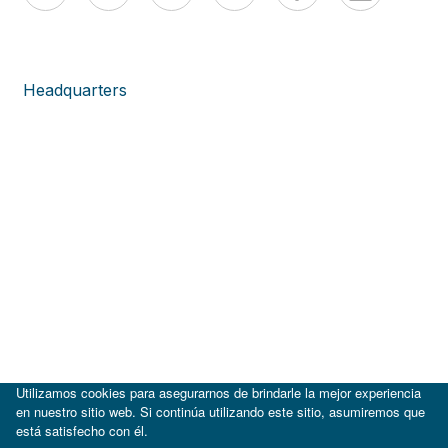
Headquarters
Utilizamos cookies para asegurarnos de brindarle la mejor experiencia
en nuestro sitio web. Si continúa utilizando este sitio, asumiremos que
está satisfecho con él.
|
BID
BID Lab