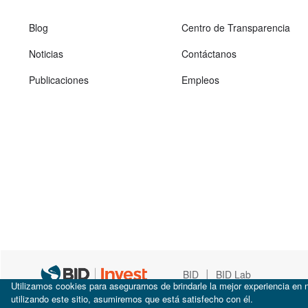
Blog
Centro de Transparencia
Noticias
Contáctanos
Publicaciones
Empleos
|
BID
BID Lab
Utilizamos cookies para asegurarnos de brindarle la mejor experiencia en n
utilizando este sitio, asumiremos que está satisfecho con él.