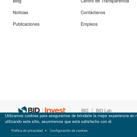
Blog
Centro de Transparencia
Noticias
Contáctanos
Publicaciones
Empleos
|
BID
BID Lab
Utilizamos cookies para asegurarnos de brindarle la mejor experiencia en n
utilizando este sitio, asumiremos que está satisfecho con él.
Política de privacidad
Configuración de cookies