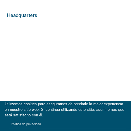
Headquarters
Utilizamos cookies para asegurarnos de brindarle la mejor experiencia
en nuestro sitio web. Si continúa utilizando este sitio, asumiremos que
está satisfecho con él.
|
BID
BID Lab
Política de privacidad