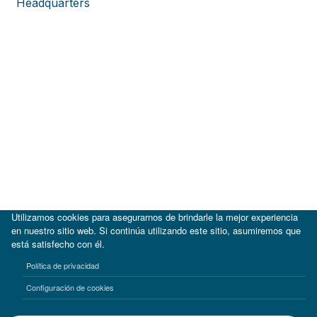
Headquarters
Utilizamos cookies para asegurarnos de brindarle la mejor experiencia
en nuestro sitio web. Si continúa utilizando este sitio, asumiremos que
está satisfecho con él.
|
BID
BID Lab
Política de privacidad
Términos de uso
Aviso de privacidad
Configuración de cookies
©2017-2026 Inter-American Investment Corporation