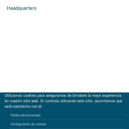
Headquarters
Utilizamos cookies para asegurarnos de brindarle la mejor experiencia
en nuestro sitio web. Si continúa utilizando este sitio, asumiremos que
está satisfecho con él.
|
BID
BID Lab
Política de privacidad
Términos de uso
Aviso de privacidad
Configuración de cookies