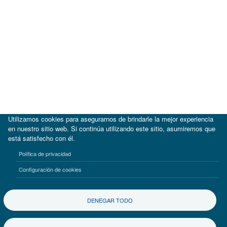
Utilizamos cookies para asegurarnos de brindarle la mejor experiencia
en nuestro sitio web. Si continúa utilizando este sitio, asumiremos que
está satisfecho con él.
|
BID
BID Lab
Política de privacidad
Términos de uso
Aviso de privacidad
Configuración de cookies
©2017-2026 Inter-American Investment Corporation
DENEGAR TODO