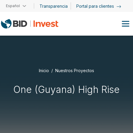
Pasar al contenido principal
Español
Transparencia
Portal para clientes
Inicio
Nuestros Proyectos
One (Guyana) High Rise