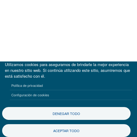
Utilizamos cookies para asegurarnos de brindarle la mejor experiencia
en nuestro sitio web. Si continúa utilizando este sitio, asumiremos que
está satisfecho con él.
|
BID
BID Lab
Política de privacidad
Términos de uso
Aviso de privacidad
Configuración de cookies
©2017-2026 Inter-American Investment Corporation
DENEGAR TODO
ACEPTAR TODO