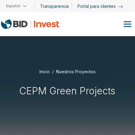
Pasar al contenido principal
Español
Transparencia
Portal para clientes
Inicio
Nuestros Proyectos
CEPM Green Projects