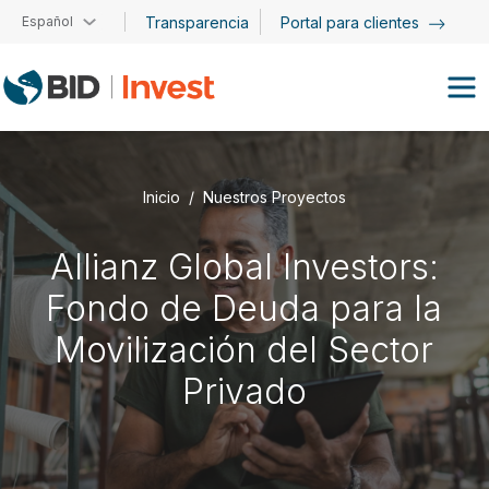
Pasar al contenido principal
Español
Transparencia
Portal para clientes
Inicio
Nuestros Proyectos
Allianz Global Investors:
Fondo de Deuda para la
Movilización del Sector
Privado