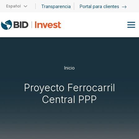
Pasar al contenido principal
Español
Transparencia
Portal para clientes
Inicio
Proyecto Ferrocarril
Central PPP