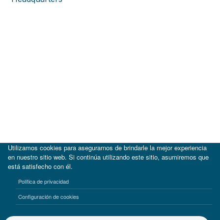
Utilizamos cookies para asegurarnos de brindarle la mejor experiencia
en nuestro sitio web. Si continúa utilizando este sitio, asumiremos que
está satisfecho con él.
|
BID
BID Lab
Política de privacidad
Términos de uso
Aviso de privacidad
Configuración de cookies
©2017-2026 Inter-American Investment Corporation