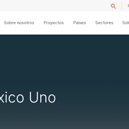
Sobre nosotros
Proyectos
Países
Sectores
Sol
xico Uno