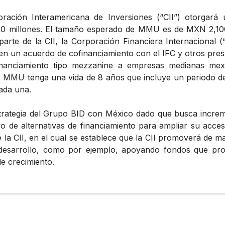
ración Interamericana de Inversiones (“CII”) otorgará 
 millones. El tamaño esperado de MMU es de MXN 2,100 
rte de la CII, la Corporación Financiera Internacional (“
á en un acuerdo de cofinanciamiento con el IFC y otros pre
anciamiento tipo mezzanine a empresas medianas mexic
 MMU tenga una vida de 8 años que incluye un periodo de 
ada una.
trategia del Grupo BID con México dado que busca increme
 de alternativas de financiamiento para ampliar su acceso
e la CII, en el cual se establece que la CII promoverá de m
desarrollo, como por ejemplo, apoyando fondos que prov
e crecimiento.