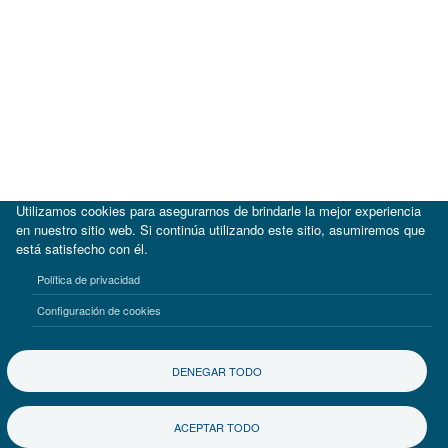
Utilizamos cookies para asegurarnos de brindarle la mejor experiencia
en nuestro sitio web. Si continúa utilizando este sitio, asumiremos que
está satisfecho con él.
|
BID
BID Lab
Política de privacidad
Términos de uso
Aviso de privacidad
Configuración de cookies
©2017-2026 Inter-American Investment Corporation
DENEGAR TODO
ACEPTAR TODO