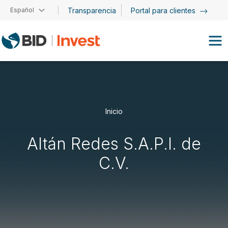
Pasar al contenido principal
Español
Transparencia
Portal para clientes
Inicio
Altán Redes S.A.P.I. de
C.V.