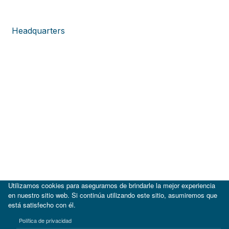
Headquarters
Utilizamos cookies para asegurarnos de brindarle la mejor experiencia
en nuestro sitio web. Si continúa utilizando este sitio, asumiremos que
está satisfecho con él.
|
BID
BID Lab
Política de privacidad