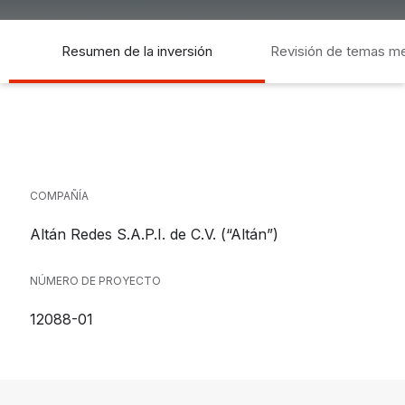
Resumen de la inversión
Revisión de temas m
socia
COMPAÑÍA
Altán Redes S.A.P.I. de C.V. (“Altán”)
NÚMERO DE PROYECTO
12088-01