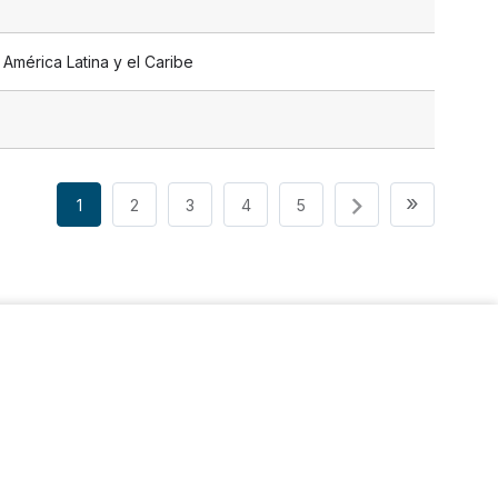
América Latina y el Caribe
Paginación
Última 
»
1
2
3
4
5