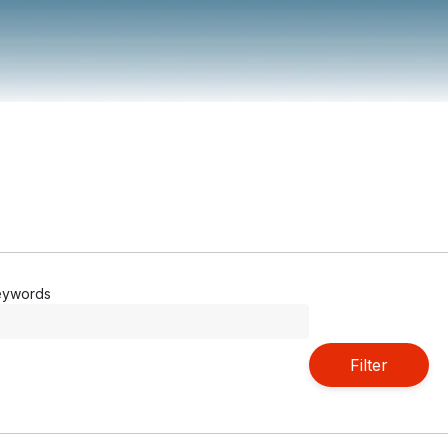
eywords
Filter