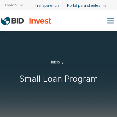
Pasar al contenido principal
Español
Transparencia
Portal para clientes
Inicio
Small Loan Program