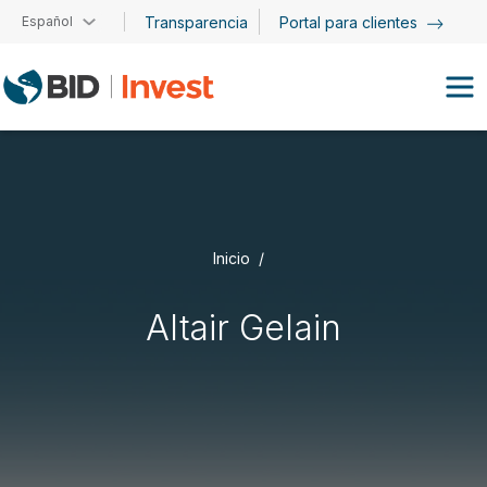
Pasar al contenido principal
Español
Transparencia
Portal para clientes
Inicio
Altair Gelain