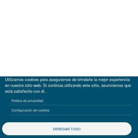
Utilizamos cookies para asegurarnos de brindarle la mejor experiencia
en nuestro sitio web. Si continúa utilizando este sitio, asumiremos que
está satisfecho con él.
|
BID
BID Lab
Política de privacidad
Términos de uso
Aviso de privacidad
Configuración de cookies
©2017-2026 Inter-American Investment Corporation
DENEGAR TODO