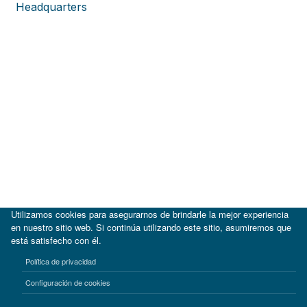
Headquarters
Utilizamos cookies para asegurarnos de brindarle la mejor experiencia
en nuestro sitio web. Si continúa utilizando este sitio, asumiremos que
está satisfecho con él.
|
BID
BID Lab
Política de privacidad
Términos de uso
Aviso de privacidad
Configuración de cookies
©2017-2026 Inter-American Investment Corporation