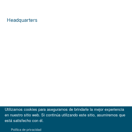
Headquarters
Utilizamos cookies para asegurarnos de brindarle la mejor experiencia
en nuestro sitio web. Si continúa utilizando este sitio, asumiremos que
está satisfecho con él.
|
BID
BID Lab
Política de privacidad