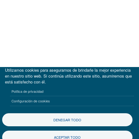
Utilizamos cookies para asegurarnos de brindarle la mejor experiencia
en nuestro sitio web. Si continúa utilizando este sitio, asumiremos que
está satisfecho con él.
|
BID
BID Lab
Política de privacidad
Términos de uso
Aviso de privacidad
Configuración de cookies
©2017-2026 Inter-American Investment Corporation
DENEGAR TODO
ACEPTAR TODO