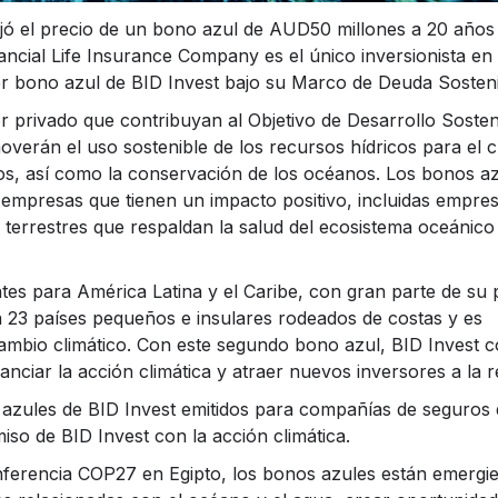
ijó el precio de un bono azul de AUD50 millones a 20 años
cial Life Insurance Company es el único inversionista en 
cer bono azul de BID Invest bajo su Marco de Deuda Sosteni
r privado que contribuyan al Objetivo de Desarrollo Sosten
erán el uso sostenible de los recursos hídricos para el c
s, así como la conservación de los océanos. Los bonos a
empresas que tienen un impacto positivo, incluidas empre
errestres que respaldan la salud del ecosistema oceánico
es para América Latina y el Caribe, con gran parte de su 
ga 23 países pequeños e insulares rodeados de costas y es
cambio climático. Con este segundo bono azul, BID Invest c
ciar la acción climática y atraer nuevos inversores a la r
 azules de BID Invest emitidos para compañías de seguros 
so de BID Invest con la acción climática.
nferencia COP27 en Egipto, los bonos azules están emerg