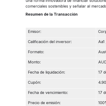
una forma innovadora de financiar solucione
comerciales sostenibles y señalar al mercad
Resumen de la Transacción
Emisor:
Corp
Calificación del inversor:
Aa1 
Formato:
Aust
Monto:
AUD
Fecha de liquidación:
17 
Cupón:
4.9
Fecha de vencimiento:
17 
Precio de emisión:
100