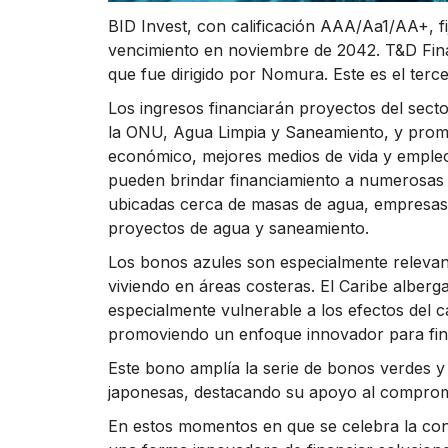
BID Invest, con calificación AAA/Aa1/AA+, f
vencimiento en noviembre de 2042. T&D Finan
que fue dirigido por Nomura. Este es el ter
Los ingresos financiarán proyectos del secto
la ONU, Agua Limpia y Saneamiento, y promov
económico, mejores medios de vida y empleo
pueden brindar financiamiento a numerosas 
ubicadas cerca de masas de agua, empresas t
proyectos de agua y saneamiento.
Los bonos azules son especialmente relevant
viviendo en áreas costeras. El Caribe alber
especialmente vulnerable a los efectos del 
promoviendo un enfoque innovador para finan
Este bono amplía la serie de bonos verdes y
japonesas, destacando su apoyo al compromi
En estos momentos en que se celebra la co