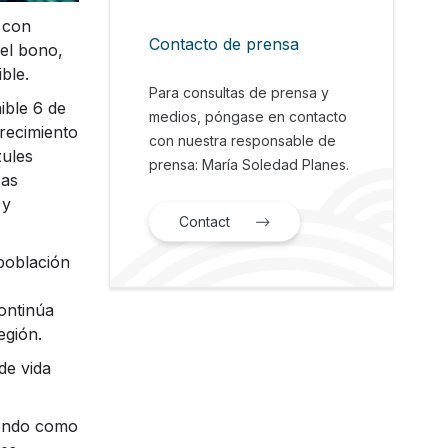
 con
Contacto de prensa
el bono,
ble.
Para consultas de prensa y
ible 6 de
medios, póngase en contacto
recimiento
con nuestra responsable de
zules
prensa: María Soledad Planes.
sas
 y
Contact
población
ontinúa
egión.
de vida
iendo como