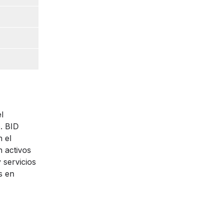
l
. BID
 el
n activos
 servicios
s en