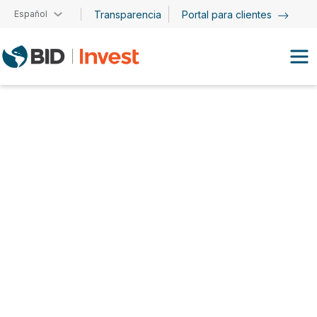
Pasar al contenido principal
Español
Transparencia
Portal para clientes
José Antonio Cortés
Barrientos