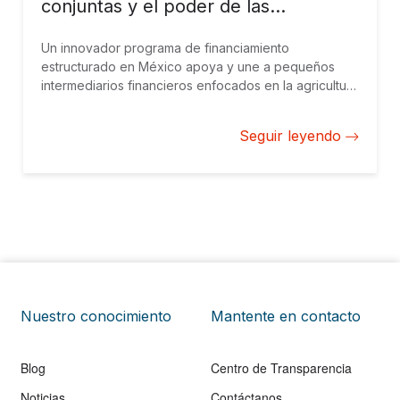
conjuntas y el poder de las
bursatilizaciones
Un innovador programa de financiamiento
estructurado en México apoya y une a pequeños
intermediarios financieros enfocados en la agricultura
y préstamos a mipymes, mejora el acceso a los
mercados de capitales y promueve la sostenibilidad.
Seguir leyendo
Nuestro conocimiento
Mantente en contacto
Blog
Centro de Transparencia
Noticias
Contáctanos