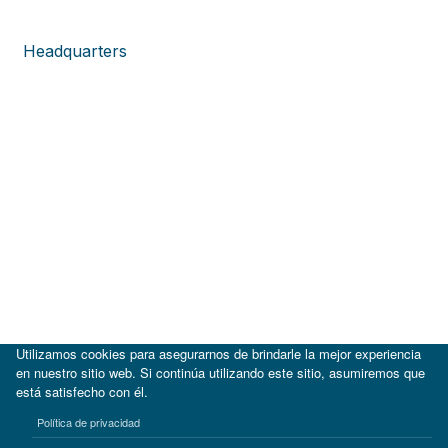
Headquarters
Utilizamos cookies para asegurarnos de brindarle la mejor experiencia
en nuestro sitio web. Si continúa utilizando este sitio, asumiremos que
está satisfecho con él.
|
BID
BID Lab
Política de privacidad