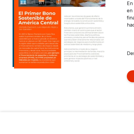
En 
en 
fin
hac
Des