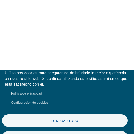
Utilizamos cookies para asegurarnos de brindarle la mejor experiencia
en nuestro sitio web. Si continúa utilizando este sitio, asumiremos que
está satisfecho con él.
|
BID
BID Lab
Política de privacidad
Términos de uso
Aviso de privacidad
Configuración de cookies
©2017-2026 Inter-American Investment Corporation
DENEGAR TODO