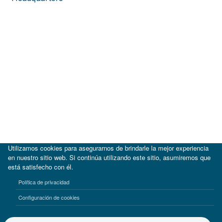
Utilizamos cookies para asegurarnos de brindarle la mejor experiencia
en nuestro sitio web. Si continúa utilizando este sitio, asumiremos que
está satisfecho con él.
|
BID
BID Lab
Política de privacidad
Términos de uso
Aviso de privacidad
Configuración de cookies
©2017-2026 Inter-American Investment Corporation