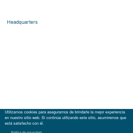
Headquarters
Utilizamos cookies para asegurarnos de brindarle la mejor experiencia
en nuestro sitio web. Si continúa utilizando este sitio, asumiremos que
está satisfecho con él.
|
BID
BID Lab
Política de privacidad