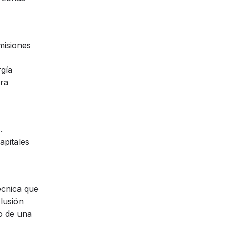
misiones
rgía
ara
.
apitales
écnica que
clusión
o de una