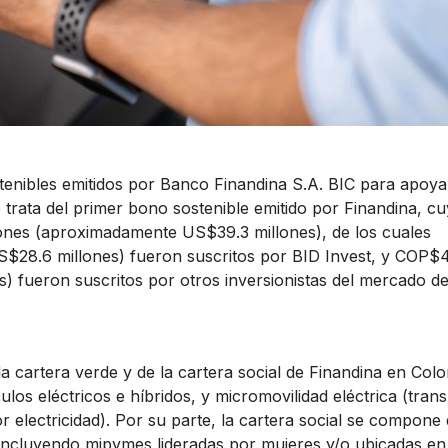
stenibles emitidos por Banco Finandina S.A. BIC para apoya
 trata del primer bono sostenible emitido por Finandina, 
lones (aproximadamente US$39.3 millones), de los cuales
28.6 millones) fueron suscritos por BID Invest, y COP$
 fueron suscritos por otros inversionistas del mercado d
a cartera verde y de la cartera social de Finandina en Colo
ulos eléctricos e híbridos, y micromovilidad eléctrica (tran
electricidad). Por su parte, la cartera social se compone 
ncluyendo mipymes lideradas por mujeres y/o ubicadas en