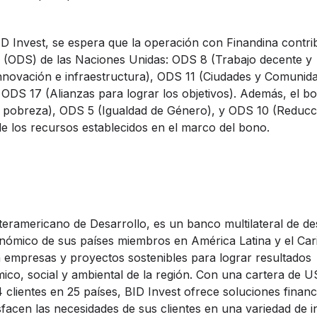
D Invest, se espera que la operación con Finandina contri
le (ODS) de las Naciones Unidas: ODS 8 (Trabajo decente y
innovación e infraestructura), ODS 11 (Ciudades y Comunid
 ODS 17 (Alianzas para lograr los objetivos). Además, el bo
 la pobreza), ODS 5 (Igualdad de Género), y ODS 10 (Reducc
de los recursos establecidos en el marco del bono.
eramericano de Desarrollo, es un banco multilateral de de
ómico de sus países miembros en América Latina y el Car
ia empresas y proyectos sostenibles para lograr resultados
mico, social y ambiental de la región. Con una cartera de 
 clientes en 25 países, BID Invest ofrece soluciones financ
sfacen las necesidades de sus clientes en una variedad de i