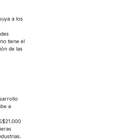
buya a los
ades
no tiene el
ión de las
sarrollo
ibe a
US$21.000
ieras
ndustrias.