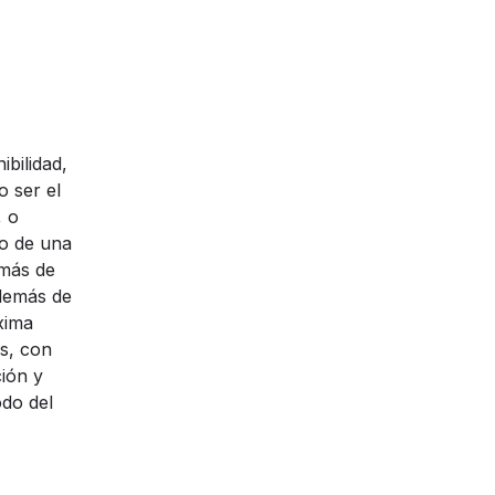
bilidad,
 ser el
, o
to de una
 más de
además de
xima
os, con
ión y
odo del