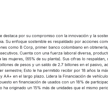
 destaca por su compromiso con la innovación y la sosteni
bia. Su enfoque sostenible es respaldado por acciones como
iones como B Corp, primer banco colombiano en obtenerla
secutivos. Cuenta con una fuerza laboral diversa, produc
za las mujeres, (65% de su planta). Sus cifras lo respaldan,
billones de pesos y un saldo de 2.7 billones en el pasivo, 
er semestre; Esto le ha permitido recibir por 18 años la má
y AA+ en el largo plazo. Lidera la Financiación de vehícul
puesto en financiación de usados con un 18% de participac
 año ha originado un 15% más de unidades que el mismo peri