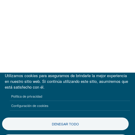
Utilizamos cookies para asegurarnos de brindarle la mejor experiencia
en nuestro sitio web. Si continúa utilizando este sitio, asumiremos que
está satisfecho con él.
|
BID
BID Lab
Política de privacidad
Términos de uso
Aviso de privacidad
Configuración de cookies
©2017-2026 Inter-American Investment Corporation
DENEGAR TODO