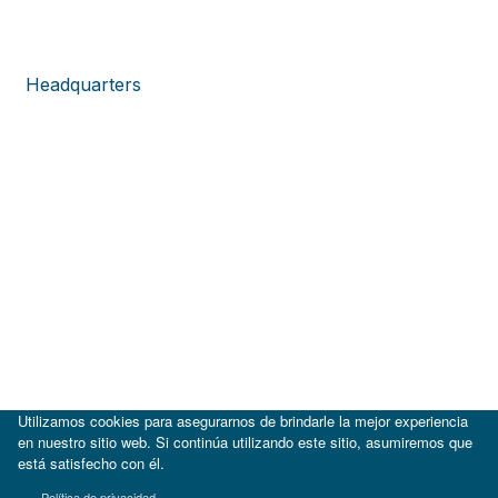
Headquarters
Utilizamos cookies para asegurarnos de brindarle la mejor experiencia
en nuestro sitio web. Si continúa utilizando este sitio, asumiremos que
está satisfecho con él.
|
BID
BID Lab
Política de privacidad