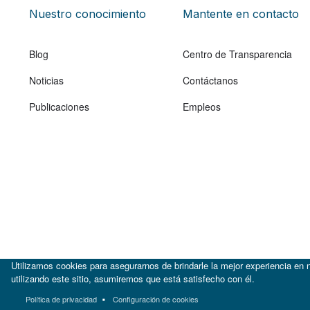
Nuestro conocimiento
Mantente en contacto
Blog
Centro de Transparencia
Noticias
Contáctanos
Publicaciones
Empleos
Utilizamos cookies para asegurarnos de brindarle la mejor experiencia en n
utilizando este sitio, asumiremos que está satisfecho con él.
|
Política de privacidad
Configuración de cookies
BID
BID Lab