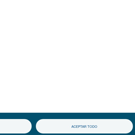
ACEPTAR TODO
|
 de privacidad
©2017-2026 Inter-American Investment Corporation