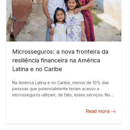
Microsseguros: a nova fronteira da
resiliência financeira na América
Latina e no Caribe
Na América Latina e no Caribe, menos de 10% das
pessoas que potencialmente teriam acesso a
microsseguros utilizam, de fato, esses serviços. No
entanto, essa lacuna na proteção financeira começa
a se reduzir. A expansão do ecossistema de
Read more
insurtechs está transformando o setor de seguros, ao
implementar soluções digitais e inovadoras que
fortalecem a proteção financeira das populações