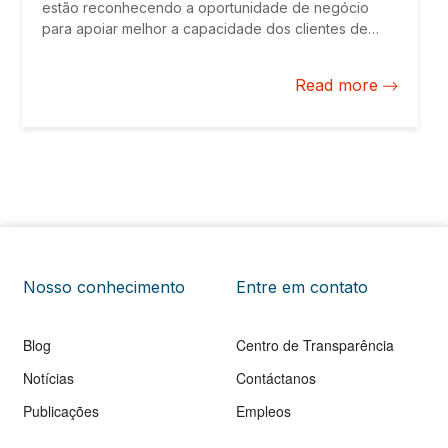
estão reconhecendo a oportunidade de negócio
para apoiar melhor a capacidade dos clientes de
gerenciar as finanças do dia a dia, enfrentar choques
e investir em seu futuro. As principais tecnologias
Read more
podem fazer uma grande diferença.
Nosso conhecimento
Entre em contato
Blog
Centro de Transparência
Notícias
Contáctanos
Publicações
Empleos