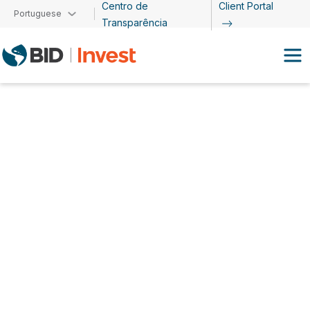
Centro de
Client Portal
Passar para o conteúdo principal
Portuguese
Transparência
Marisela Alvarenga