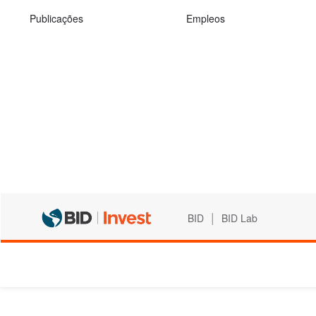
Publicações
Empleos
|
BID
BID Lab