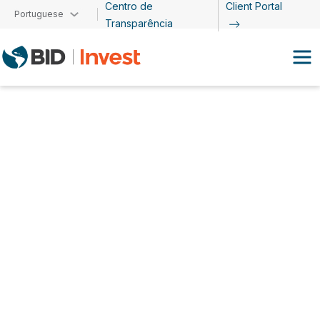
Centro de
Client Portal
Passar para o conteúdo principal
Portuguese
Transparência
Diego Margot