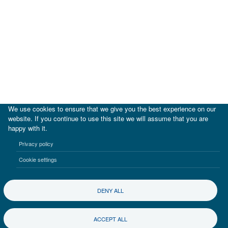
We use cookies to ensure that we give you the best experience on our
website. If you continue to use this site we will assume that you are
happy with it.
|
BID
BID Lab
Privacy policy
Termos de uso
Aviso de privacidad
Cookie settings
©2017-2026 Inter-American Investment Corporation
DENY ALL
ACCEPT ALL