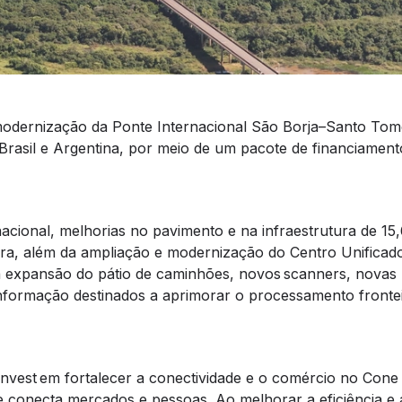
odernização da Ponte Internacional São Borja–Santo To
 Brasil e Argentina, por meio de um pacote de financiamen
rnacional, melhorias no pavimento e na infraestrutura de 15
ira, além da ampliação e modernização do Centro Unificad
 a expansão do pátio de caminhões, novos scanners, novas
informação destinados a aprimorar o processamento frontei
Invest em fortalecer a conectividade e o comércio no Cone 
ue conecta mercados e pessoas. Ao melhorar a eficiência e 