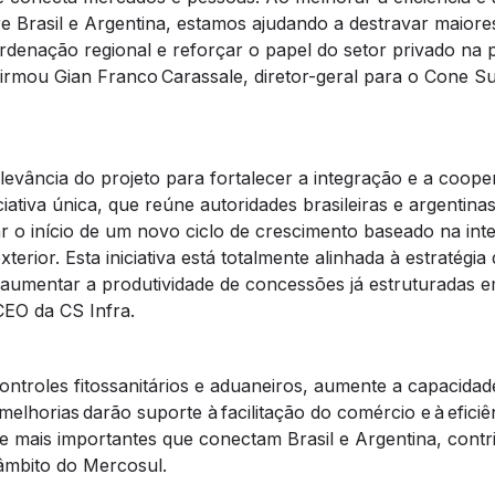
tre Brasil e Argentina, estamos ajudando a destravar maiore
rdenação regional e reforçar o papel do setor privado na
irmou Gian Franco Carassale, diretor-geral para o Cone Su
elevância do projeto para fortalecer a integração e a coop
ciativa única, que reúne autoridades brasileiras e argentin
r o início de um novo ciclo de crescimento baseado na int
terior. Esta iniciativa está totalmente alinhada à estratégia
 aumentar a produtividade de concessões já estruturadas e
CEO da CS Infra.
ntroles fitossanitários e aduaneiros, aumente a capacidade
elhorias darão suporte à facilitação do comércio e à eficiê
e mais importantes que conectam Brasil e Argentina, contr
 âmbito do Mercosul.