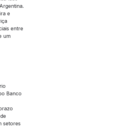
Argentina.
ra e
iça
iais entre
de um
rio
upo Banco
 prazo
 de
m setores