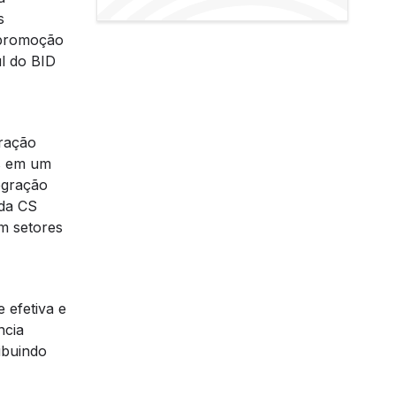
s
 promoção
l do BID
eração
as em um
egração
 da CS
m setores
 efetiva e
ncia
ibuindo