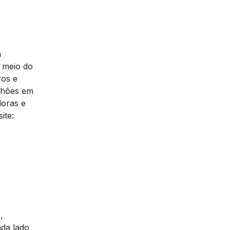
a
 meio do
ros e
ilhões em
doras e
ite:
,
da lado