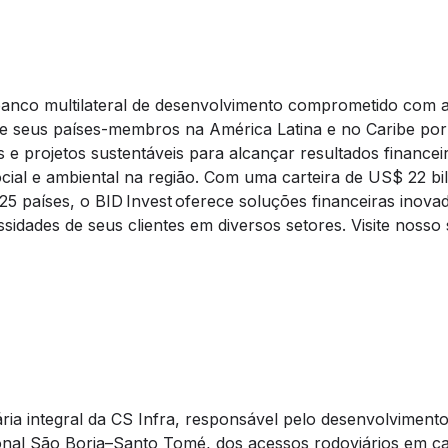
anco multilateral de desenvolvimento comprometido com 
 seus países-membros na América Latina e no Caribe por
s e projetos sustentáveis para alcançar resultados financei
ial e ambiental na região. Com uma carteira de US$ 22 b
25 países, o BID Invest oferece soluções financeiras inova
idades de seus clientes em diversos setores. Visite nosso s
ia integral da CS Infra, responsável pelo desenvolvimento
nal São Borja–Santo Tomé, dos acessos rodoviários em ca