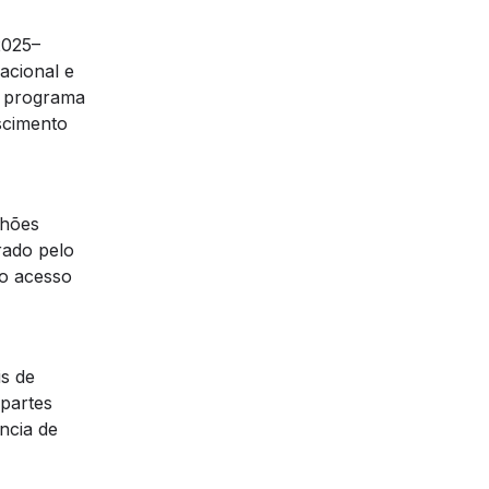
2025–
nacional e
o programa
scimento
lhões
rado pelo
 o acesso
is de
 partes
ncia de