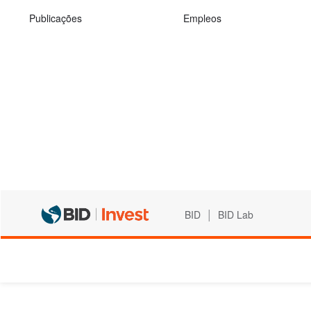
Publicações
Empleos
|
BID
BID Lab