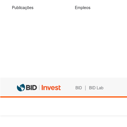
Publicações
Empleos
|
BID
BID Lab