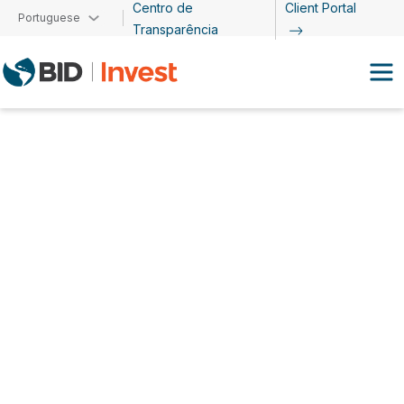
Centro de
Client Portal
Passar para o conteúdo principal
Portuguese
Transparência
Luis Alejandro Mejía