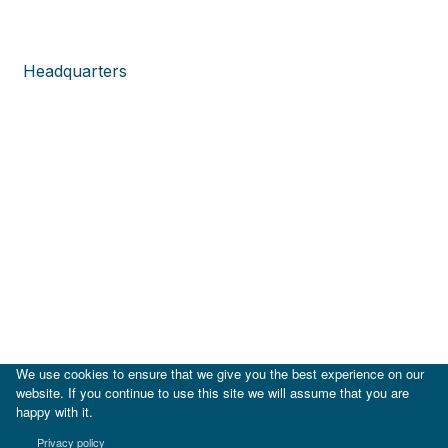
Headquarters
We use cookies to ensure that we give you the best experience on our
website. If you continue to use this site we will assume that you are
happy with it.
|
BID
BID Lab
Privacy policy