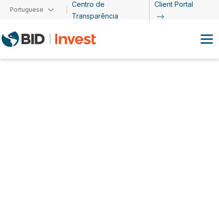
Centro de
Client Portal
Passar para o conteúdo principal
Portuguese
Transparência
Joanne Riley