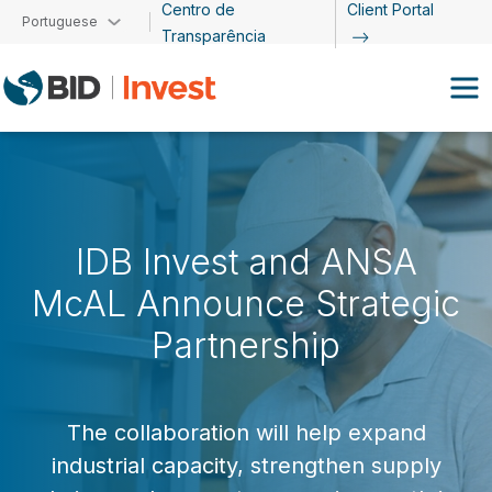
Centro de
Client Portal
Passar para o conteúdo principal
Portuguese
Transparência
IDB Invest and ANSA
McAL Announce Strategic
Partnership
The collaboration will help expand
industrial capacity, strengthen supply