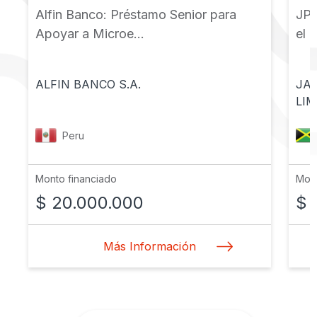
Alfin Banco: Préstamo Senior para
JPS
Apoyar a Microe...
el 
ALFIN BANCO S.A.
JA
LIM
Peru
Monto financiado
Mont
$ 20.000.000
$ 
Más Información