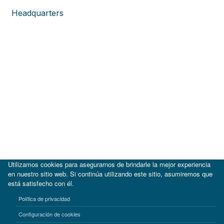
Headquarters
Utilizamos cookies para asegurarnos de brindarle la mejor experiencia
en nuestro sitio web. Si continúa utilizando este sitio, asumiremos que
está satisfecho con él.
|
BID
BID Lab
Política de privacidad
Términos de uso
Aviso de privacidad
Configuración de cookies