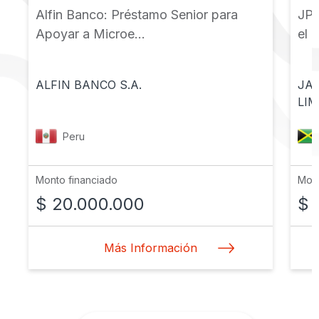
Alfin Banco: Préstamo Senior para
JPS
Apoyar a Microe...
el 
ALFIN BANCO S.A.
JA
LIM
Peru
Monto financiado
Mont
$ 20.000.000
$ 
Más Información