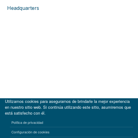
Headquarters
Utilizamos cookies para asegurarnos de brindarle la mejor experiencia
en nuestro sitio web. Si continúa utilizando este sitio, asumiremos que
está satisfecho con él.
|
BID
BID Lab
Política de privacidad
Términos de uso
Aviso de privacidad
Configuración de cookies