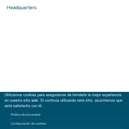
Headquarters
Utilizamos cookies para asegurarnos de brindarle la mejor experiencia
en nuestro sitio web. Si continúa utilizando este sitio, asumiremos que
está satisfecho con él.
|
BID
BID Lab
Política de privacidad
Términos de uso
Aviso de privacidad
Configuración de cookies