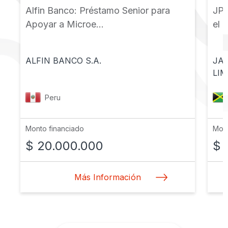
Alfin Banco: Préstamo Senior para
JPS
Apoyar a Microe...
el 
ALFIN BANCO S.A.
JA
LIM
Peru
Monto financiado
Mont
$ 20.000.000
$ 
Más Información