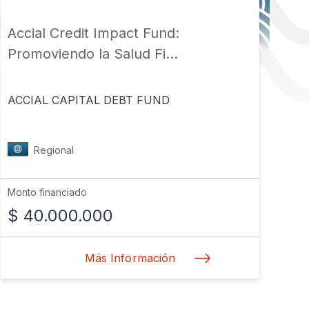
Accial Credit Impact Fund:
KO
Promoviendo la Salud Fi...
ca
ACCIAL CAPITAL DEBT FUND
AL
Regional
Monto financiado
Mon
$ 40.000.000
$
Más Información