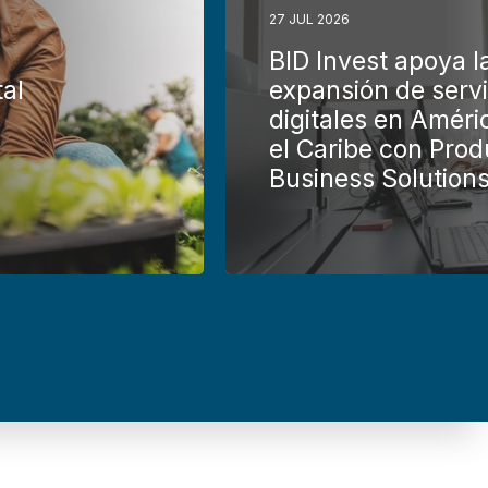
27 JUL 2026
BID Invest apoya l
tal
expansión de servi
digitales en Améri
el Caribe con Prod
Business Solution