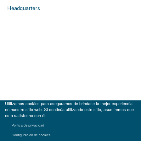
Headquarters
Utilizamos cookies para asegurarnos de brindarle la mejor experiencia
en nuestro sitio web. Si continúa utilizando este sitio, asumiremos que
está satisfecho con él.
|
BID
BID Lab
Política de privacidad
Términos de uso
Aviso de privacidad
Configuración de cookies