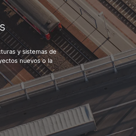
s
cturas y sistemas de
oyectos nuevos o la