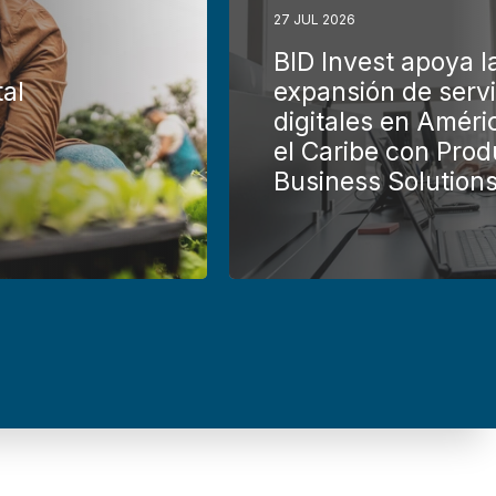
27 JUL 2026
BID Invest apoya l
tal
expansión de servi
digitales en Améri
el Caribe con Prod
Business Solution