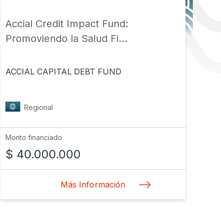
Accial Credit Impact Fund:
KO
Promoviendo la Salud Fi...
ca
ACCIAL CAPITAL DEBT FUND
AL
Regional
Monto financiado
Mon
$ 40.000.000
$
Más Información